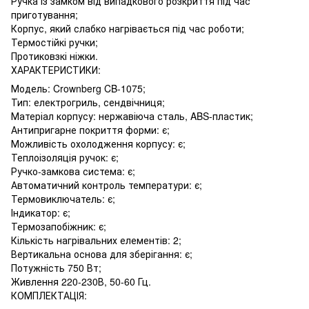
Ручка із замком від випадкового розкриття під час
приготування;
Корпус, який слабко нагрівається під час роботи;
Термостійкі ручки;
Протиковзкі ніжки.
ХАРАКТЕРИСТИКИ:
Модель: Crownberg CB-1075;
Тип: електрогриль, сендвічниця;
Матеріал корпусу: нержавіюча сталь, ABS-пластик;
Антипригарне покриття форми: є;
Можливість охолодження корпусу: є;
Теплоізоляція ручок: є;
Ручко-замкова система: є;
Автоматичний контроль температури: є;
Термовиключатель: є;
Індикатор: є;
Термозапобіжник: є;
Кількість нагрівальних елементів: 2;
Вертикальна основа для зберігання: є;
Потужність 750 Вт;
Живлення 220-230В, 50-60 Гц.
КОМПЛЕКТАЦІЯ: