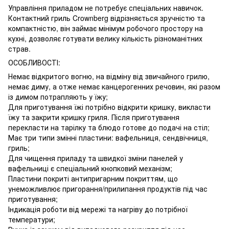
Управління приладом не потребує спеціальних навичок.
Контактний гриль Crownberg відрізняється зручністю та
компактністю, він займає мінімум робочого простору на
кухні, дозволяє готувати велику кількість різноманітних
страв.
ОСОБЛИВОСТІ:
Немає відкритого вогню, на відміну від звичайного грилю,
немає диму, а отже немає канцерогенних речовин, які разом
із димом потрапляють у їжу;
Для приготування їжі потрібно відкрити кришку, викласти
їжу та закрити кришку гриля. Після приготування
перекласти на тарілку та блюдо готове до подачі на стіл;
Має три типи змінні пластини: вафельниця, сендвічниця,
гриль;
Для чищення приладу та швидкої зміни панелей у
вафельниці є спеціальний кнопковий механізм;
Пластини покриті антипригарним покриттям, що
унеможливлює пригорання/прилипання продуктів під час
приготування;
Індикація роботи від мережі та нагріву до потрібної
температури;