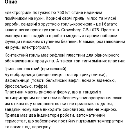
Опис
Електрогриль потужністю 750 Вт стане надійним
помічником на кухні. Корисні овочі гриль, м'ясо та м'ясні
вироби, сендвічі з хрусткою гриль-корочкою - це і багато
іншого легко приготує гриль Crownberg CB-1075. Проста в
експлуатації і надійна в роботі модель з гарним набором
функцій і високим ступенем безпеки. Є замок, розташований
на ручці електрогриля.
Контактний гриль має рифлені пластини для рівномірного
обсмажування продуктів. А також три типи змінних пластин:
Гриль контактний (притискний);
Бутербродниця (сендвічниця, тостер трикутнички);
Вафельниця (товсті бельгійські вафлі, вони ж віденські,
брюссельські, гофре).
Пластини мають рифлену форму, що в тандемі з
антипригарним покриттям забезпечує випаровування соків,
які стікають у спеціальні лотки і не прилипають до їжі,
завдяки чому вона виходить соковитою, але не жирною.
Прилад має два індикатори роботи, автоматичний
термостат, що забезпечує постійну підтримку температури
та захист від перегріву.