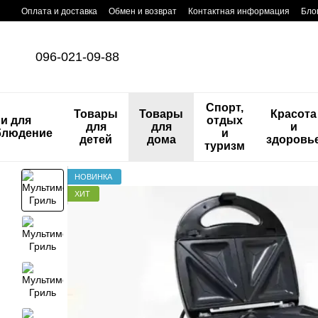
Перейти к основному контенту
Оплата и доставка
Обмен и возврат
Контактная информация
Бло
096-021-09-88
Спорт,
Товары
Товары
Красота
и для
отдых
для
для
и
блюдение
и
детей
дома
здоровь
туризм
НОВИНКА
ХИТ