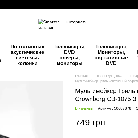
г
Портативные
Телевизоры,
Телевизоры,
акустичиские
DVD
Мониторы,
системы-
плееры,
портативные
е
колонки
мониторы
DVD
Главная
Товары для дома
Това
Мультимейкер Гриль контактный вафель
Мультимейкер Гриль 
Crownberg CB-1075 3 
В наличии
Артикул: 56687878
О
749 грн