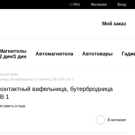
UA
RU
Желания
Вход
Мой заказ
Магнитолы
Автомагнитола
Автотовары
Гадж
2 дин/1 дин
ры для дома
ница, бутербродница Crownberg CB-1075 3 В 1
контактный вафельница, бутербродница
В 1
ставить отзыв
В желания