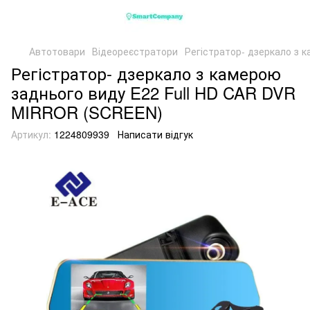
Автотовари
Відеореєстратори
Регістратор- дзеркало з 
Регістратор- дзеркало з камерою
заднього виду E22 Full HD CAR DVR
MIRROR (SCREEN)
Артикул:
1224809939
Написати відгук