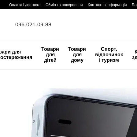
Перейти до основного контенту
Оплата і доставка
Обмін та повернення
Контактна інформація
Бл
096-021-09-88
Товари
Товари
Спорт,
вари для
К
для
для
відпочинок
постереження
з
дітей
дому
і туризм