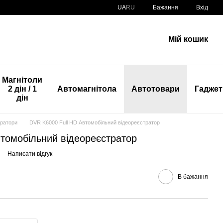
UA
RU
Бажання
Вхід
Мій кошик
Магнітоли
2 дін / 1
Автомагнітола
Автотовари
Гаджет
дін
тратори
DVR K6000 Full HD Автомобільний відеореєстратор
томобільний відеореєстратор
Написати відгук
В бажання