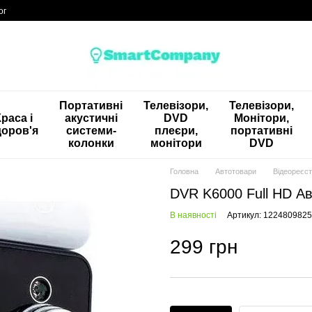
ог
Портативні
Телевізори,
Телевізори,
раса і
акустичні
DVD
Монітори,
доров'я
системи-
плеєри,
портативні
колонки
монітори
DVD
Головна
Автотовари
Відеореєс
DVR K6000 Full HD Ав
В наявності
Артикул: 1224809825
299 грн