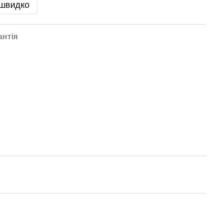
 швидко
антія