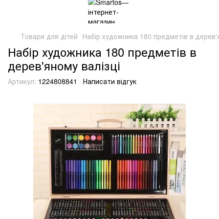
Товари для дітей
Набір художника 180 предметів в дерев'
Набір художника 180 предметів в
дерев'яному валізці
Артикул:
1224808841
Написати відгук