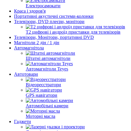
Електросамокати
Краса і здоров'я
Портативні акустичні системи-колонки
Телевізори, DVD плеєри, монітори
Т2 цифрові і андроїд приставки для телевізорів
Телевізори, Монітори, портативні DVD
Магнітоли 2 дін / 1 дін
Автомагнітола
Штатні автомагнітоли
Автомагнітоли Teyes
Автотовари
Відеореєстратори
GPS навігатори
Автомобільні камери
Моторні масла
Гаджети