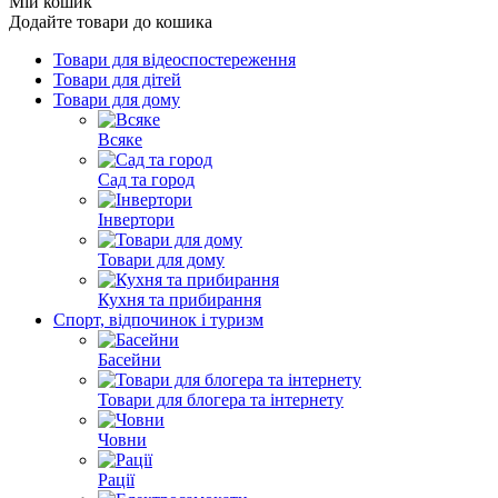
Мій кошик
Додайте товари до кошика
Товари для відеоспостереження
Товари для дітей
Товари для дому
Всяке
Сад та город
Інвертори
Товари для дому
Кухня та прибирання
Спорт, відпочинок і туризм
Басейни
Товари для блогера та інтернету
Човни
Рації