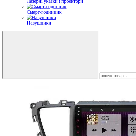
Лазерні указки і проектори
Смарт-годинник
Навушники