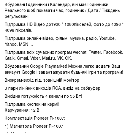
Вбудовані Годинники і Календар, він має Годинники
Реального щоб показати час, годинник / Дата / Тиждень
регульовані
Підтримка HD Відео до1920 * 1080пікселей, фото до 4096 *
4096 пікселів.
Підтримка онлайн-відео, фільм, музика, радіо, Youtube,
Yahoo, MSN ...
Підтримка всіх сучасних програм wechat, Twitter, Facebook,
Gtalk, Gmail, Viber, Mail.ru, VK, OK.
Вбудований Google Playmarket! Можна легко додати Ваш
аккаунт Google і завантажувати будь-які ігри та програми!
Виокрем-вихід під. зовнішній монітор
3 пари лінійних виходів RCA, вихід на сабвуфер
Вихідна потужність 4 канали по 55 Вт!
Підтримка кнопок на кермі!
Харчування: 12 В
Комплектація Pioneer Pi-1007:
1) Магнитола Pioneer Pi-1007