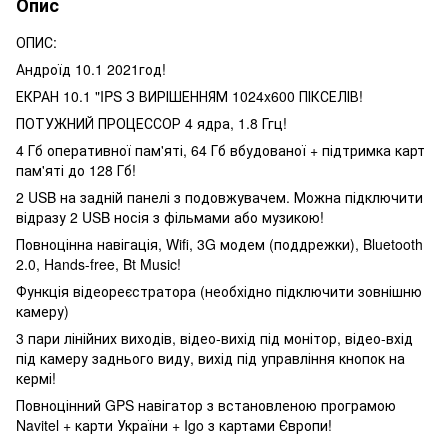
Опис
ОПИС:
Андроїд 10.1 2021год!
ЕКРАН 10.1 "IPS З ВИРІШЕННЯМ 1024x600 ПІКСЕЛІВ!
ПОТУЖНИЙ ПРОЦЕССОР 4 ядра, 1.8 Ггц!
4 Гб оперативної пам'яті, 64 Гб вбудованої + підтримка карт
пам'яті до 128 Гб!
2 USB на задній панелі з подовжувачем. Можна підключити
відразу 2 USB носія з фільмами або музикою!
Повноцінна навігація, Wifi, 3G модем (поддрежки), Bluetooth
2.0, Hands-free, Bt Music!
Функція відеореєстратора (необхідно підключити зовнішню
камеру)
3 пари лінійних виходів, відео-вихід під монітор, відео-вхід
під камеру заднього виду, вихід під управління кнопок на
кермі!
Повноцінний GPS навігатор з встановленою програмою
Navitel + карти України + Igo з картами Європи!