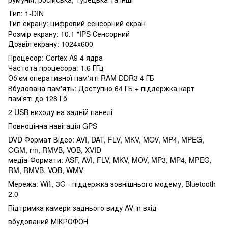
Тип: 1-DIN
Тип екрану: цифровий сенсорний екран
Розмір екрану: 10.1 "IPS Сенсорний
Дозвіл екрану: 1024x600
Процесор: Cortex A9 4 ядра
Частота процесора: 1.6 ГГц
Об'єм оперативної пам'яті RAM DDR3 4 ГБ
Вбудована пам'ять: Доступно 64 ГБ + піддержка карт
пам'яті до 128 Гб
2 USB виходу на задній панелі
Повноцінна навігація GPS
DVD Формат Відео: AVI, DAT, FLV, MKV, MOV, MP4, MPEG,
OGM, rm, RMVB, VOB, XVID
медіа-Формати: ASF, AVI, FLV, MKV, MOV, MP3, MP4, MPEG,
RM, RMVB, VOB, WMV
Мережа: Wifi, 3G - піддержка зовнішнього модему, Bluetooth
2.0
Підтримка камери заднього виду AV-in вхід
вбудований МІКРОФОН