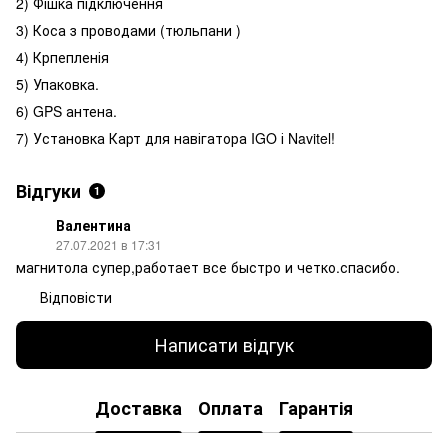
2) Фішка підключення
3) Коса з проводами (тюльпани )
4) Крпепленія
5) Упаковка.
6) GPS антена.
7) Установка Карт для навігатора IGO і Navitel!
Відгуки
1
Валентина
27.07.2021 в 17:31
магнитола супер,работает все быстро и четко.спасибо.
Відповісти
Написати відгук
Доставка
Оплата
Гарантія