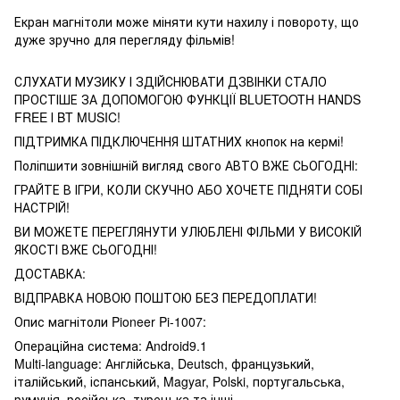
Екран магнітоли може міняти кути нахилу і повороту, що
дуже зручно для перегляду фільмів!
СЛУХАТИ МУЗИКУ І ЗДІЙСНЮВАТИ ДЗВІНКИ СТАЛО
ПРОСТІШЕ ЗА ДОПОМОГОЮ ФУНКЦІЇ BLUETOOTH HANDS
FREE І BT MUSIC!
ПІДТРИМКА ПІДКЛЮЧЕННЯ ШТАТНИХ кнопок на кермі!
Поліпшити зовнішній вигляд свого АВТО ВЖЕ СЬОГОДНІ:
ГРАЙТЕ В ІГРИ, КОЛИ СКУЧНО АБО ХОЧЕТЕ ПІДНЯТИ СОБІ
НАСТРІЙ!
ВИ МОЖЕТЕ ПЕРЕГЛЯНУТИ УЛЮБЛЕНІ ФІЛЬМИ У ВИСОКІЙ
ЯКОСТІ ВЖЕ СЬОГОДНІ!
ДОСТАВКА:
ВІДПРАВКА НОВОЮ ПОШТОЮ БЕЗ ПЕРЕДОПЛАТИ!
Опис магнітоли Pioneer Pi-1007:
Операційна система: Android9.1
Multi-language: Англійська, Deutsch, французький,
італійський, іспанський, Magyar, Polski, португальська,
румунія, російська, турецька та інші