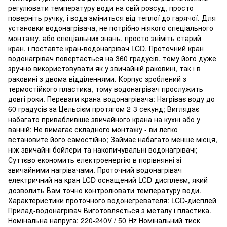
регулювати температуру води на свій розсуд, просто
поверніть ручку, і вода зміниться від теплої до гарячої. Для
установки водонагрівача, не потрібно ніякого спеціального
монтажу, або спеціальних знань, просто зніміть старий
кран, і поставте кран-водонагрівач LCD. Проточний кран
водонагрівач повертається на 360 градусів, тому його дуже
зручно використовувати як у звичайній раковині, так і в
раковині з двома відділеннями. Корпус зроблений з
термостійкого пластика, тому водонагрівач прослужить
довгі роки. Переваги крана-водонагрівача: Нагріває воду до
60 градусів за Цельсієм протягом 2-3 секунд; Виглядає
набагато привабливіше звичайного крана на кухні або у
ванній; Не вимагає складного монтажу - ви легко
встановите його самостійно; Займає набагато менше місця,
ніж звичайні бойлери та накопичувальні водонагрівачі;
Суттєво економить електроенергію в порівнянні зі
звичайними нагрівачами. Проточний водонагрівач
електричний на кран LCD оснащений LCD-дисплеєм, який
дозволить Вам точно контролювати температуру води.
Характеристики проточного водонегревателя: LCD-дисплей
Прилад-водонагрівач Виготовляється з металу і пластика.
Номінальна напруга: 220-240V / 50 Hz Номінальний тиск