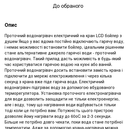
До обраного
Опис
Проточний водонагрівач електричний на кран LCD бойлер з
душем Якщо у вас вдома постійно відключають гарячу воду,
і немає можливості встановити бойлер, ідеальним рішенням
стане альтернативне джерело гарячої води - проточний
водонагрівач. Такий прилад дасть можливість в будь-який
час користуватися гарячою водою на кухні або ванній.
Проточний водонагрівач досить встановити замість крана і
підключити до мережі електроживлення і через кілька
секунд з крана вже піде гаряча вода. Електричний
водонагрівач підігріває воду за допомогою вбудованого
терморегулятора. Установка проточного електронагрівача
для води дозволить заощадити не тільки електроенергію,
але і воду, тому що нагрівання води відбувається тільки
тоді коли це потрібно вам. Потужність цього пристрою
дозволяє йому нагрівати воду до 60оC за 2-3 секунди.
Більше не потрібно довго чекати, поки вода стане потрібної
температури. Адже за допомогою крана-нагрівача можна