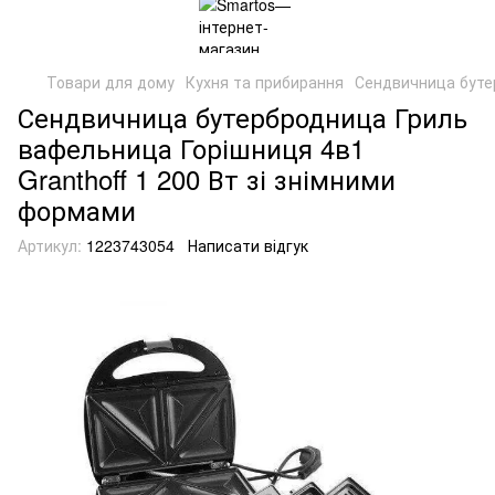
Товари для дому
Кухня та прибирання
Сендвичница бутер
Сендвичница бутербродница Гриль
вафельница Горішниця 4в1
Granthoff 1 200 Вт зі знімними
формами
Артикул:
1223743054
Написати відгук