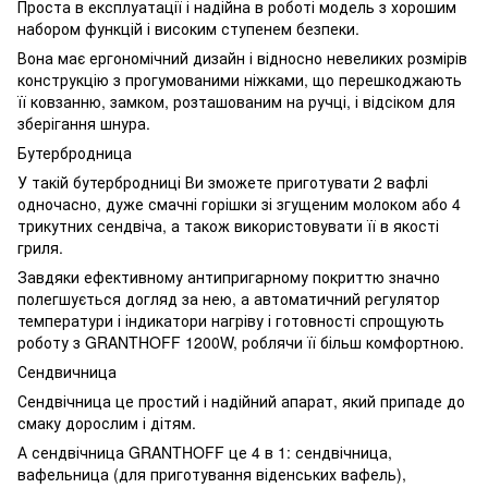
Проста в експлуатації і надійна в роботі модель з хорошим
набором функцій і високим ступенем безпеки.
Вона має ергономічний дизайн і відносно невеликих розмірів
конструкцію з прогумованими ніжками, що перешкоджають
її ковзанню, замком, розташованим на ручці, і відсіком для
зберігання шнура.
Бутербродница
У такій бутербродниці Ви зможете приготувати 2 вафлі
одночасно, дуже смачні горішки зі згущеним молоком або 4
трикутних сендвіча, а також використовувати її в якості
гриля.
Завдяки ефективному антипригарному покриттю значно
полегшується догляд за нею, а автоматичний регулятор
температури і індикатори нагріву і готовності спрощують
роботу з GRANTHOFF 1200W, роблячи її більш комфортною.
Сендвичница
Сендвічница це простий і надійний апарат, який припаде до
смаку дорослим і дітям.
А сендвічница GRANTHOFF це 4 в 1: сендвічница,
вафельница (для приготування віденських вафель),