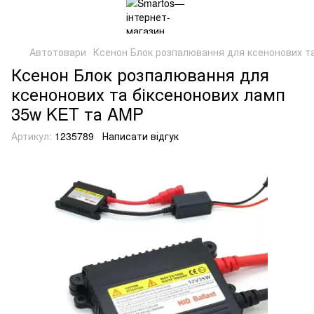
Автотовари
Ксенон Блок розпалювання для ксенонових т
Ксенон Блок розпалювання для
ксенонових та біксенонових ламп
35w KET та AMP
Артикул:
1235789
Написати відгук