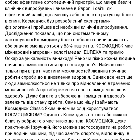
собою ефективне ортопедичний пристрій, що минув безліч
клінічних випробувань і визнане в Європі і світі, як
ефективний засіб, що зменшує або повністю рятує від болю
в спині. Космодиск був розроблений експертами-
фізіологами і пройшов всі необхідні клінічні випробування.
Дослідження показали, що при систематичному
застосуванні Космодиску болю в області спини зникають
або значно зменшуються у 83% пацієнтів. КОСМОДИСК має
міжнародні нагороди - золоті медалі EUREKA та премію
Оскар за унікальність винаходу! Рано чи пізно кожна людина
починає замислюватися про своє здоров'я. Найчастіше
тільки при втраті частини можливостей людина починає
робити спроби до відновлення здоров'я. Однак все частіше
люди замислюються не тільки про відновлення втрачених
можливостей. А про збереження і навіть зміцнення рівня
здоров'я. Дуже багато в збереженні і зміцненні здоров'я
залежить від стану хребта. Саме цю нішу і займають
Космодиск Classic Яким чином їм слід користуватися
КОСМОДИСКОМ? Одягніть Космодиск на тіло або нижню
білизну ребристою частиною до тіла. КОСМОДИСК дуже
практичний і зручний, його можна застосовувати на роботі,
при водінні машини, під час занять спортом, відпочинку, в
подорож і навіть під час сну. Коли і як Космодиск необхідно