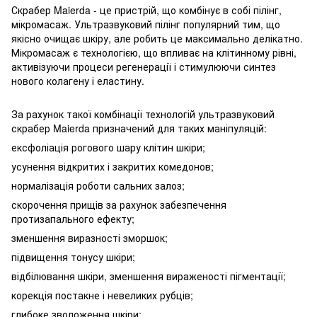
Скрабер Maierda - це пристрій, що комбінує в собі пілінг,
мікромасаж. Ультразвуковий пілінг популярний тим, що
якісно очищає шкіру, але робить це максимально делікатно.
Мікромасаж є технологією, що впливає на клітинному рівні,
активізуючи процеси регенерації і стимулюючи синтез
нового колагену і еластину.
За рахунок такої комбінації технологій ультразвуковий
скрабер Maierda призначений для таких маніпуляцій:
ексфоліація рогового шару клітин шкіри;
усунення відкритих і закритих комедонов;
нормалізація роботи сальних залоз;
скорочення прищів за рахунок забезпечення
протизапального ефекту;
зменшення виразності зморшок;
підвищення тонусу шкіри;
відбілювання шкіри, зменшення вираженості пігментації;
корекція постакне і невеликих рубців;
глибоке зволоження шкіри;