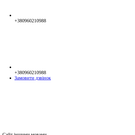
+380960210988
+380960210988
Замовити дзвінок
Сайт іншими мовами