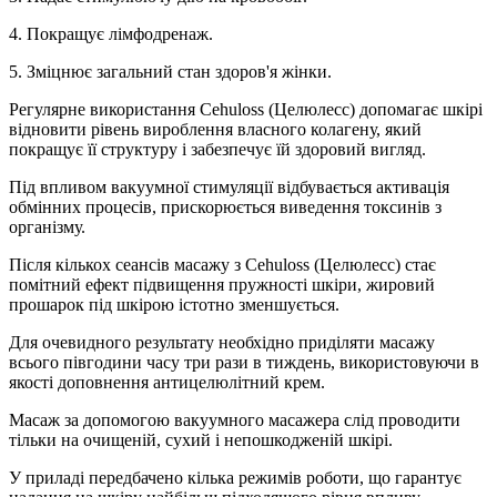
4. Покращує лімфодренаж.
5. Зміцнює загальний стан здоров'я жінки.
Регулярне використання Cehuloss (Целюлесс) допомагає шкірі
відновити рівень вироблення власного колагену, який
покращує її структуру і забезпечує їй здоровий вигляд.
Під впливом вакуумної стимуляції відбувається активація
обмінних процесів, прискорюється виведення токсинів з
організму.
Після кількох сеансів масажу з Cehuloss (Целюлесс) стає
помітний ефект підвищення пружності шкіри, жировий
прошарок під шкірою істотно зменшується.
Для очевидного результату необхідно приділяти масажу
всього півгодини часу три рази в тиждень, використовуючи в
якості доповнення антицелюлітний крем.
Масаж за допомогою вакуумного масажера слід проводити
тільки на очищеній, сухий і непошкодженій шкірі.
У приладі передбачено кілька режимів роботи, що гарантує