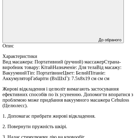
До обраного
Опис
Характеристики
Вид масажера: Портативний (ручний) массажерСтрана-
виробник товару: КітайНазначеніе: Для телаВід масажу:
ВакуумнийТіп: ПортатівниеЦвет: БелийПітаніе:
АккумуляторГабаріти (ВхШхГ): 7.5х8х19 см см см
Жирові відкладення і целюліт вимагають застосування
ефективних способів по їх усуненню. Допомогти впоратися з
проблемою може придбання вакуумного масажера Cehuloss
(Целюлесс).
1. Допомагає прибрати жирові відкладення.
2. Повернути пружність шкірі.
3. Надає стимулюючу дію на кровообіг.