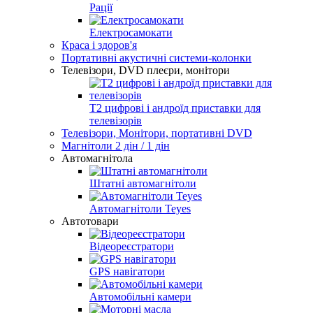
Рації
Електросамокати
Краса і здоров'я
Портативні акустичні системи-колонки
Телевізори, DVD плеєри, монітори
Т2 цифрові і андроїд приставки для
телевізорів
Телевізори, Монітори, портативні DVD
Магнітоли 2 дін / 1 дін
Автомагнітола
Штатні автомагнітоли
Автомагнітоли Teyes
Автотовари
Відеореєстратори
GPS навігатори
Автомобільні камери