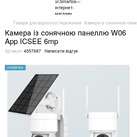
Товари для відеоспостереження
Камера із сонячною пан
Камера із сонячною панеллю W06
App ICSEE 6mp
Артикул:
4557687
Написати відгук
НОВИНКА