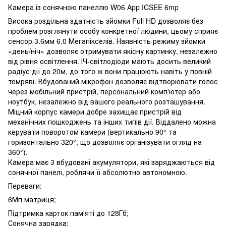
Камера із сонячною панеллю W06 App ICSEE 6mp
Висока роздільна здатність зйомки Full HD дозволяє без
проблем розглянути особу конкретної людини, цьому сприяє
сенсор 3.6мм 6.0 Мегапікселів. Наявність режиму зйомки
«день/ніч» дозволяє отримувати якісну картинку, незалежно
від рівня освітлення. ІЧ-світлодіоди мають досить великий
радіус дії до 20м, до того ж вони працюють навіть у повній
темряві. Вбудований мікрофон дозволяє відтворювати голос
через мобільний пристрій, персональний комп'ютер або
ноутбук, незалежно від вашого реального розташування.
Міцний корпус камери добре захищає пристрій від
механічних пошкоджень та інших типів дії. Віддалено можна
керувати поворотом камери (вертикально 90° та
горизонтально 320°, що дозволяє організувати огляд на
360°).
Камера має 3 вбудовані акумулятори, які заряджаються від
сонячної панелі, роблячи її абсолютно автономною.
Переваги:
6Мп матриця;
Підтримка карток пам'яті до 128Гб;
Сонячна зарядка;