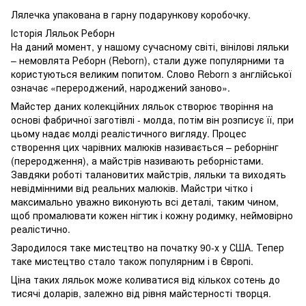
Лялечка упакована в гарну подарункову коробочку.
Історія Ляльок Реборн
На даний момент, у нашому сучасному світі, вінілові ляльки
– немовлята Реборн (Reborn), стали дуже популярними та
користуються великим попитом. Слово Reborn з англійської
означає «перероджений, народжений заново».
Майстер даних колекційних ляльок створює творіння на
основі фабричної заготівлі - молда, потім він розписує її, при
цьому надає молді реалістичного вигляду. Процес
створення цих чарівних малюків називається – реборнінг
(переродження), а майстрів називають реборністами.
Завдяки роботі талановитих майстрів, ляльки та виходять
невідмінними від реальних малюків. Майстри чітко і
максимально уважно виконують всі деталі, таким чином,
щоб промалювати кожен нігтик і кожну родимку, неймовірно
реалістично.
Зародилося таке мистецтво на початку 90-х у США. Тепер
таке мистецтво стало також популярним і в Європі.
Ціна таких ляльок може коливатися від кількох сотень до
тисячі доларів, залежно від рівня майстерності творця.