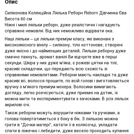
Опис
Силіконова Колекційна Лялька Реборн Reborn Дівчинка Єва
Висота 60 см
Ніжні і милі ляльки реборн, дуже реалістичні і нагадують
справжнє немовля. Від них неможливо відірвати ока.
Наші ляльки – це ляльки преміум класу, які виконані з
високоякісного вінілу – силікону, тіло коттонове, створені
дуже якісно і до найменших деталей. Ляльки реборну дуже
смачно пахнуть, аромат ванілі Ви відчуєте вже в перші
секунди. Шкіра у них дуже м'яка, є рожеві цятки на тілі,
красиві складочки, що передають всю схожість зі
справжніми немовлятами. Реборни мають накладні та дуже
красиві вії, волосся прошите, по всій голові і виготовляється
вручну з м'якого преміум мохера. Волосики вимагають
догляду, легко розчісуються, дуже приємні на дотик, їх
можна мити та експериментувати з зачісками. В усіх ляльок
акрилові очі.
Також реборни можуть ворушити ніжками та ручками, а
голова повертатиметься з боку в бік. З лялькою можна
грати в "Дочки матері", катати її в колясочці, укладати
спати в ліжечко і лебедити, дуже весело проходить купання