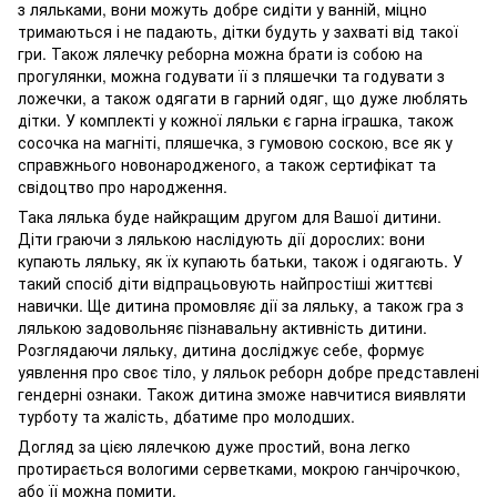
з ляльками, вони можуть добре сидіти у ванній, міцно
тримаються і не падають, дітки будуть у захваті від такої
гри. Також лялечку реборна можна брати із собою на
прогулянки, можна годувати її з пляшечки та годувати з
ложечки, а також одягати в гарний одяг, що дуже люблять
дітки. У комплекті у кожної ляльки є гарна іграшка, також
сосочка на магніті, пляшечка, з гумовою соскою, все як у
справжнього новонародженого, а також сертифікат та
свідоцтво про народження.
Така лялька буде найкращим другом для Вашої дитини.
Діти граючи з лялькою наслідують дії дорослих: вони
купають ляльку, як їх купають батьки, також і одягають. У
такий спосіб діти відпрацьовують найпростіші життєві
навички. Ще дитина промовляє дії за ляльку, а також гра з
лялькою задовольняє пізнавальну активність дитини.
Розглядаючи ляльку, дитина досліджує себе, формує
уявлення про своє тіло, у ляльок реборн добре представлені
гендерні ознаки. Також дитина зможе навчитися виявляти
турботу та жалість, дбатиме про молодших.
Догляд за цією лялечкою дуже простий, вона легко
протирається вологими серветками, мокрою ганчірочкою,
або її можна помити.