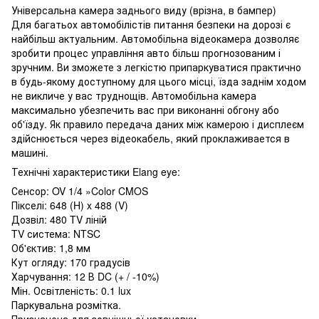
Універсальна камера заднього виду (врізна, в бампер)
Для багатьох автомобілістів питання безпеки на дорозі є
найбільш актуальним. Автомобільна відеокамера дозволяє
зробити процес управління авто більш прогнозованим і
зручним. Ви зможете з легкістю припаркуватися практично
в будь-якому доступному для цього місці, їзда заднім ходом
не викличе у вас труднощів. Автомобільна камера
максимально убезпечить вас при виконанні обгону або
об'їзду. Як правило передача даних між камерою і дисплеєм
здійснюється через відеокабель, який проклаживается в
машині.
Технічні характеристики Elang eye:
Сенсор: OV 1/4 »Color CMOS
Пікселі: 648 (H) x 488 (V)
Дозвіл: 480 TV ліній
TV система: NTSC
Об'єктив: 1,8 мм
Кут огляду: 170 градусів
Харчування: 12 В DC (+ / -10%)
Мін. Освітленість: 0.1 lux
Паркувальна розмітка.
Призначена для зовнішньої установки.