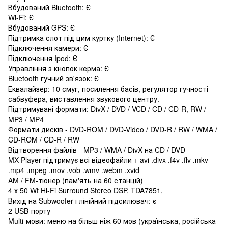
Вбудований Bluetooth: Є
Wi-Fi: Є
Вбудований GPS: Є
Підтримка слот під цим куртку (Internet): Є
Підключення камери: Є
Підключення Ipod: Є
Управління з кнопок керма: Є
Bluetooth гучний зв'язок: Є
Еквалайзер: 10 смуг, посилення басів, регулятор гучності
сабвуфера, виставлення звукового центру.
Підтримувані формати: DivX / DVD / VCD / CD / CD-R, RW /
MP3 / MP4
Формати дисків - DVD-ROM / DVD-Video / DVD-R / RW / WMA /
CD-ROM / CD-R / RW
Відтворення файлів - MP3 / WMA / DivX на CD / DVD
MX Player підтримує всі відеофайли + avi .divx .f4v .flv .mkv
.mp4 .mpeg .mov .vob .wmv .webm .xvid
AM / FM-тюнер (пам'ять на 60 станцій)
4 х 50 Wt Hi-Fi Surround Stereo DSP, TDA7851,
Вихід на Subwoofer і лінійний підсилювач: є
2 USB-порту
Multi-мови: меню на більш ніж 60 мов (українська, російська