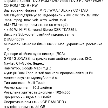
Формати дисків - DVD-ROM / DVD-Video / DVD-R / RW / WMA /
CD-ROM / CD-R / RW
Відтворення файлів - MP3 / WMA / DivX на CD / DVD
MX Player підтримує всі відеофайли + avi .divx .f4v .flv .mkv
.mp4 .mpeg .mov .vob .wmv .webm .xvid
AM / FM-тюнер (пам'ять на 60 станцій)
4 х 50 Wt Hi-Fi Surround Stereo DSP, TDA7851,
Вихід на Subwoofer і лінійний підсилювач: є
2 USB-порту
Multi-мови: меню на більш ніж 60 мов (українська, російська
...);
Дві пари лінійних аудіо виходів (RCA)
GPS / GLONASS підтримка навігаційних програм: IGO,
Navitel, CityGuide, Яндекс
Навігатор, Google Map і т.д .;
Функція Dual Zone: в той час коли працює навігація Ви
можете слухати музикуAndroid 9.1
Тип дисплея - Multi Touch
Розмір дисплея - 10.2 дюймів
Роздільна здатність дисплея - 1024х600
Процесор - 4 ядра 1.6G 64біт
Оперативна пам'ять - 2GB RAM DDR3
внутрішня пам'ять-32 GB