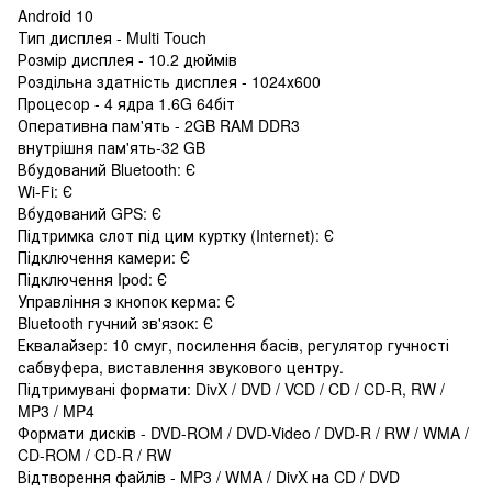
Android 10
Тип дисплея - Multi Touch
Розмір дисплея - 10.2 дюймів
Роздільна здатність дисплея - 1024х600
Процесор - 4 ядра 1.6G 64біт
Оперативна пам'ять - 2GB RAM DDR3
внутрішня пам'ять-32 GB
Вбудований Bluetooth: Є
Wi-Fi: Є
Вбудований GPS: Є
Підтримка слот під цим куртку (Internet): Є
Підключення камери: Є
Підключення Ipod: Є
Управління з кнопок керма: Є
Bluetooth гучний зв'язок: Є
Еквалайзер: 10 смуг, посилення басів, регулятор гучності
сабвуфера, виставлення звукового центру.
Підтримувані формати: DivX / DVD / VCD / CD / CD-R, RW /
MP3 / MP4
Формати дисків - DVD-ROM / DVD-Video / DVD-R / RW / WMA /
CD-ROM / CD-R / RW
Відтворення файлів - MP3 / WMA / DivX на CD / DVD