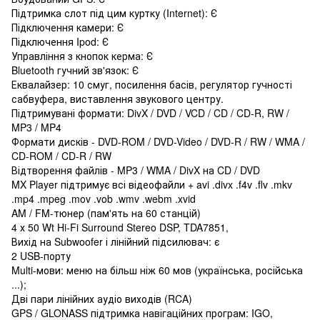
Підтримка слот під цим куртку (Internet): Є
Підключення камери: Є
Підключення Ipod: Є
Управління з кнопок керма: Є
Bluetooth гучний зв'язок: Є
Еквалайзер: 10 смуг, посилення басів, регулятор гучності
сабвуфера, виставлення звукового центру.
Підтримувані формати: DivX / DVD / VCD / CD / CD-R, RW /
MP3 / MP4
Формати дисків - DVD-ROM / DVD-Video / DVD-R / RW / WMA /
CD-ROM / CD-R / RW
Відтворення файлів - MP3 / WMA / DivX на CD / DVD
MX Player підтримує всі відеофайли + avi .divx .f4v .flv .mkv
.mp4 .mpeg .mov .vob .wmv .webm .xvid
AM / FM-тюнер (пам'ять на 60 станцій)
4 х 50 Wt Hi-Fi Surround Stereo DSP, TDA7851,
Вихід на Subwoofer і лінійний підсилювач: є
2 USB-порту
Multi-мови: меню на більш ніж 60 мов (українська, російська
...);
Дві пари лінійних аудіо виходів (RCA)
GPS / GLONASS підтримка навігаційних програм: IGO,