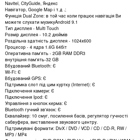
Navitel, CityGuide, Яндекс
Навігатор, Google Map і т.д .;
Функція Dual Zone: в той час коли працює навігація Ви
можете слухати музикуAndroid 9.1
Тип дисплея - Multi Touch
Розмір дисплея - 10.2 дюймів
Роздільна здатність дисплея - 1024х600
Процесор - 4 ядра 1.6G 64біт
Оперативна пам'ять - 2GB RAM DDR3
внутрішня пам'ять-32 GB
Вбудований Bluetooth: Є
Wi-Fi: Є
Вбудований GPS: Є
Підтримка слот під цим куртку (Internet): Є
Підключення камери: Є
Підключення Ipod: Є
Управління з кнопок керма: Є
Bluetooth гучний зв'язок: Є
Еквалайзер: 10 смуг, посилення басів, регулятор гучності
сабвуфера, виставлення звукового центру.
Підтримувані формати: DivX / DVD / VCD / CD / CD-R, RW /
MP3 / MP4