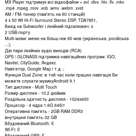
MX Player підтримує всі відеофайли + avi .divx .f4v .flv .mkv
.mp4 .mpeg .mov .vob .wmv .webm .xvid
AM / FM-тюнер (пам'ять на 60 станцій)
4 х 50 Wt Hi-Fi Surround Stereo DSP, TDA7851,
Вихід на Subwoofer і лінійний підсилювач: є
2 USB-порту
Multi-мови: меню на більш ніж 60 мов (українська, російська
...);
Дві пари лінійних аудіо виходів (RCA)
GPS / GLONASS підтримка навігаційних програм: IGO,
Navitel, CityGuide, Яндекс
Навігатор, Google Map і т.д .;
Функція Dual Zone: в той час коли працює навігація Ви
можете слухати музикуAndroid 9.1
Тип дисплея - Multi Touch
Розмір дисплея - 10.2 дюймів
Роздільна здатність дисплея - 1024х600
Процесор - 4 ядра 1.6G 64біт
Оперативна пам'ять - 2GB RAM DDR3
внутрішня пам'ять-32 GB
Вбудований Bluetooth: Є
Wi-Fi: Є
Вбудований GPS: Є