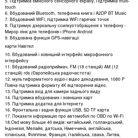
5. Підтримка ємнісного сенсорного екрану, Підтримка multi-
touch
6. Вбудований Bluetooth, телефонна книга і A2DP BT Music
7. Вбудований WiFi, підтримка WiFi гарячих точок
8. Підтримує дзеркальну ссилкуотобращенія з телефону -
Мирор лінк для телефонів і iPhone Android
9. Вбудована функція GPS-навігації
карти Навітел
10. Вбудований і зовнішній інтерфейс мікрофонного
інтерфейсу
11. Вбудований радіоприймач, FM (18 станцій) AM (12
станцій) rds (Європейська радіочастота)
12. мультиформатного аудіо-і відео декодування, 1080 P
Повна підтримка формату 4К відтворення відео,
13. Підтримка вхід для камери заднього виду
14. Підтримка вбудованих і зовнішніх карт
15. Підтримка додатка для Інтернету
16. Фронтальна і задня функція USB, SD TF карта
17. Показати інформацію про автомобілі по OBD по Wi-Fi
18.Osd мову більше 40 видів: китайський, голландський,
Індонезія, Мелайя, датська, Німеччина, англійська,
іспанська, Філіппіни, Франція, італійська, сваха, Литва,