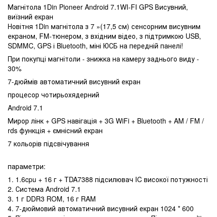
Магнітола 1Din Pioneer Android 7.1WI-FI GPS Висувний,
виїзний екран
Новітня 1Din магнітола з 7 »(17,5 см) сенсорним висувним
екраном, FM-тюнером, з вхідним відео, з підтримкою USB,
SDMMC, GPS і Bluetooth, міні ЮСБ на передній панелі!
При покупці магнітоли - знижка на камеру заднього виду -
30%
7-дюймів автоматичний висувний екран
процесор чотирьохядерний
Android 7.1
Мирор лінк + GPS навігація + 3G WiFi + Bluetooth + AM / FM /
rds функція + ємнісний екран
7 кольорів підсвічування
параметри:
1. 1.6cpu + 16 г + TDA7388 підсилювач IC високої потужності
2. Система Android 7.1
3. 1 г DDR3 ROM, 16 г RAM
4. 7-дюймовий автоматичний висувний екран 1024 * 600