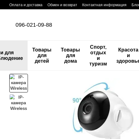
Перейти к основному контенту
Оплата и доставка
Обмен и возврат
Контактная информация
Бло
096-021-09-88
Спорт,
Товары
Товары
Красота
и для
отдых
для
для
и
блюдение
и
детей
дома
здоровь
туризм