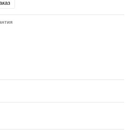
аказ
антия