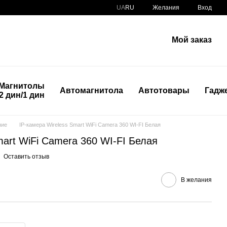
UA
RU
Желания
Вход
Мой заказ
Магнитолы
Автомагнитола
Автотовары
Гадж
2 дин/1 дин
ние
IP-камера Wireless Smart WiFi Camera 360 WI-FI Белая
mart WiFi Camera 360 WI-FI Белая
Оставить отзыв
В желания