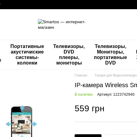
г
Портативные
Телевизоры,
Телевизоры,
акустичиские
DVD
Мониторы,
системы-
плееры,
портативные
е
колонки
мониторы
DVD
Главная
Товари для Видеонаблюде
IP-камера Wireless S
В наличии
Артикул: 1223742940
559 грн