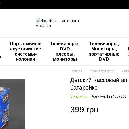
г
Портативные
Телевизоры,
Телевизоры,
акустичиские
DVD
Мониторы,
системы-
плееры,
портативные
е
колонки
мониторы
DVD
Главная
Товары для детей
Детс
Детский Кассовый аппа
батарейке
В наличии
Артикул: 1224807701
399 грн