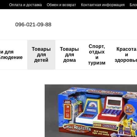
Перейти к основному контенту
Оплата и доставка
Обмен и возврат
Контактная информация
Бло
096-021-09-88
Спорт,
Товары
Товары
Красота
и для
отдых
для
для
и
блюдение
и
детей
дома
здоровь
туризм