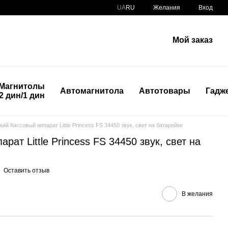
UA
RU
Желания
Вход
Мой заказ
Магнитолы
Автомагнитола
Автотовары
Гадж
2 дин/1 дин
кий Кассовый аппарат Little Princess FS 34450 звук, свет на батарейке
рат Little Princess FS 34450 звук, свет на
Оставить отзыв
В желания