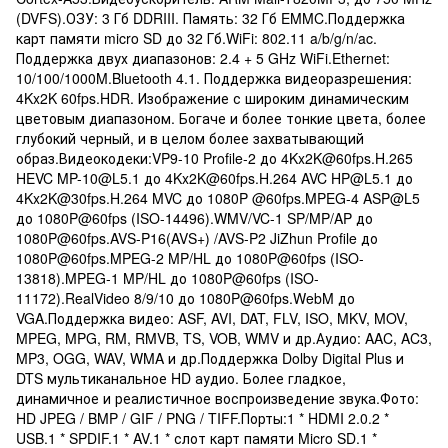
(DVFS).ОЗУ: 3 Гб DDRIII. Память: 32 Гб EMMC.Поддержка
карт памяти micro SD до 32 Гб.WiFi: 802.11 a/b/g/n/ac.
Поддержка двух диапазонов: 2.4 + 5 GHz WiFi.Ethernet:
10/100/1000M.Bluetooth 4.1. Поддержка видеоразрешения:
4Kx2K 60fps.HDR. Изображение с широким динамическим
цветовым диапазоном. Богаче и более тонкие цвета, более
глубокий черный, и в целом более захватывающий
образ.Видеокодеки:VP9-10 Profile-2 до 4Kx2K@60fps.H.265
HEVC MP-10@L5.1 до 4Kx2K@60fps.H.264 AVC HP@L5.1 до
4Kx2K@30fps.H.264 MVC до 1080P @60fps.MPEG-4 ASP@L5
до 1080P@60fps (ISO-14496).WMV/VC-1 SP/MP/AP до
1080P@60fps.AVS-P16(AVS+) /AVS-P2 JiZhun Profile до
1080P@60fps.MPEG-2 MP/HL до 1080P@60fps (ISO-
13818).MPEG-1 MP/HL до 1080P@60fps (ISO-
11172).RealVideo 8/9/10 до 1080P@60fps.WebM до
VGA.Поддержка видео: ASF, AVI, DAT, FLV, ISO, MKV, MOV,
MPEG, MPG, RM, RMVB, TS, VOB, WMV и др.Аудио: AAC, AC3,
MP3, OGG, WAV, WMA и др.Поддержка Dolby Digital Plus и
DTS мультиканальное HD аудио. Более гладкое,
динамичное и реалистичное воспроизведение звука.Фото:
HD JPEG / BMP / GIF / PNG / TIFF.Порты:1 * HDMI 2.0.2 *
USB.1 * SPDIF.1 * AV.1 * слот карт памяти Micro SD.1 *