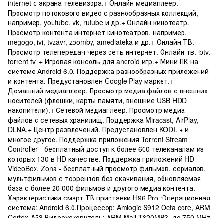
internet с экрана телевизора.+ Онлайн медиаплеер.
Просмотр потокового видео с разнообразных коллекций,
например, youtube, vk, rutube и др.+ Онлайн кинотеатр.
Просмотр контента интернет кинотеатров, например,
megogo, ivi, tvzavr, zoomby, amediateka и др.+ Онлайн ТВ.
Просмотр телепередач через сеть интернет. Онлайн тв, iptv,
torrent tv. + Игровая консоль для android игр.+ Мини ПК на
системе Android 6.0. Поддержка разнообразных приложений
и контента. Предустановлен Google Play маркет.+
Домашний медиаплеер. Просмотр медиа файлов с внешних
носителей (флешки, карты памяти, внешние USB HDD
накопители).+ Сетевой медиаплеер. Просмотр медиа
файлов с сетевых хранилищ. Поддержка Miracast, AirPlay,
DLNA.+ Центр развлечений. Предустановлен KODI. + и
многое другое. Поддержка приложения Torrent Stream
Controller - бесплатный доступ к более 600 телеканалам из
которых 130 в HD качестве. Поддержка приложений HD
VideoBox, Zona - бесплатный просмотр фильмов, сериалов,
мультфильмов с торрентов без скачивания, обновляемая
база с более 20 000 фильмов и другого медиа контента.
Характеристики смарт ТВ приставки H96 Pro :Операционная
система: Android 6.0.Процессор: Amlogic S912 Octa core, ARM
Cortex-A53.Видеоускоритель: ARM Mali-T820MP3, до 750 MHz