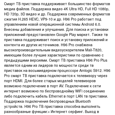
Смарт ТВ приставка поддерживает большинство форматов
медиа файлов. Поддержка видео 4K Ultra HD, Full HD 1080p,
HD 720p, 3D видео и др. Поддержка современных форматов
сжатия H.265 HEVC, VP9-10 и др. H96 Pro работает под
управлением новой операционной системы Android 6.0.
Внесены добавления и улучшения. Для поиска и установки
приложений предустановлен Google Play маркет. Также тв
приставка поддерживает поиск и установку приложений и
контента из других источников. H96 Pro снабжена
высокопроизводительным видеоускорителем Mali-T820,
имеющим более лучшие характеристики по сравнению с
предыдущими версиями. Смарт ТВ приставка H96 Pro Plus
является одним из лидеров по мощности среди тв
приставок на восьмиядерном процессоре Amlogic S912. H96
Pro смарт ТВ приставка подключается к телевизору через
порт HDMI. Для более старых моделей телевизоров
возможно подключение в порт AV. Подключение к сети
интернет возможно по беспроводнойму WiFi соединению
либо подключить кабель Ethernet в порт LAN тв приставки.
Поддержка подключения беспроводных Bluetooth
устройств. H96 Pro ТВ приставка способна выполнять
разнообразные функции:+ Интернет серфинг. Выход в