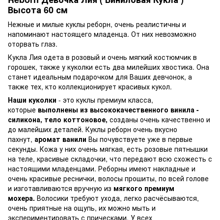
Высота 60 см
Нежные и милые куклы реборн, очень реалистичны и
напоминают настоящего младенца. От них невозможно
оторвать глаз.
Кукла Лия одета в розовый и очень мягкий костюмчик в
горошек, также у куколки есть два милейших хвостика. Она
станет идеальным подарочком для Ваших девчонок, а
также тех, кто коллекционирует красивых кукол.
Наши куколки
- это куклы премиум класса,
которые
выполнены из высококачественного винила -
силикона, тело коттоновое,
созданы очень качественно и
до малейших деталей. Куклы реборн очень вкусно
пахнут,
аромат ванили
Вы почувствуете уже в первые
секунды. Кожа у них очень мягкая, есть розовые пятнышки
на теле, красивые складочки, что передают всю схожесть с
настоящими младенцами. Реборны имеют накладные и
очень красивые реснички, волосы прошиты, по всей голове
и изготавливаются вручную из
мягкого премиум
мохера.
Волосики требуют ухода, легко расчёсываются,
очень приятные на ощупь, их можно мыть и
экспериментировать с прическами. У всех