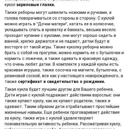
кукол
акриловые глазки.
Также реборны могут шевелить ножками и ручками, а
голова поворачиваться со стороны в сторону. С куклой
можно играть в "Дочки матери", катать ее в колясочке,
укладывать спать в кроватку и баюкать, весьма весело
проходит купание с куклами, они могут хорошо сидеть в
ванной, крепко держатся и не падают, детки будут в
восторге от такой игры. Также куколку реборна можно
брать с собой на прогулки, можно кормить ее с бутылочки и
кормить с ложечки, а также одевать в красивую одежду,
что очень любят детки. В комплекте у каждой куклы есть
красивая игрушка, также сосочка на магните, бутылочка, с
резиновой соской, все как у настоящего новорождённого, а
также
сертификат и свидетельство о рождении.
Такая кукла будет лучшим другом для Вашего ребенка.
Дети играя с куклой подражают действиям взрослых: они
также купают куклу, как их купают родители, также и
одевают. Таким образом дети отрабатывают простейшие
жизненные навыки
.
Еще ребенок проговаривает действия
за куклу, также игра с куклой удовлетворяет
познавательную активность ребенка. Рассматривая куклу,