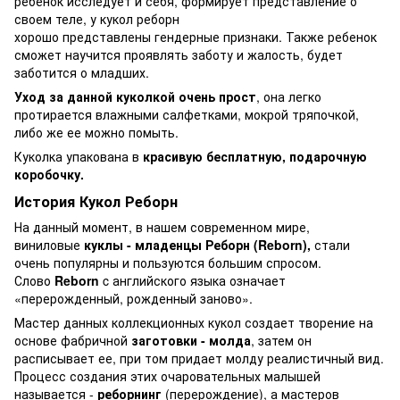
ребенок исследует и себя, формирует представление о
своем теле, у кукол реборн
хорошо
представлены
гендерные признаки. Также ребенок
сможет научится проявлять заботу и жалость, будет
заботится о младших.
Уход за данной куколкой очень прост
, она легко
протирается влажными салфетками, мокрой тряпочкой,
либо же ее можно помыть.
Куколка упакована в
красивую бесплатную, подарочную
коробочку.
История Кукол Реборн
На данный момент, в нашем современном мире,
виниловые
куклы - младенцы Реборн (Reborn),
стали
очень популярны и пользуются большим спросом.
Слово
Reborn
c английского языка означает
«перерожденный, рожденный заново».
Мастер данных коллекционных кукол создает творение на
основе фабричной
заготовки - молда
, затем он
расписывает ее, при том придает молду реалистичный вид.
Процесс создания этих очаровательных малышей
называется -
реборнинг
(перерождение), а мастеров