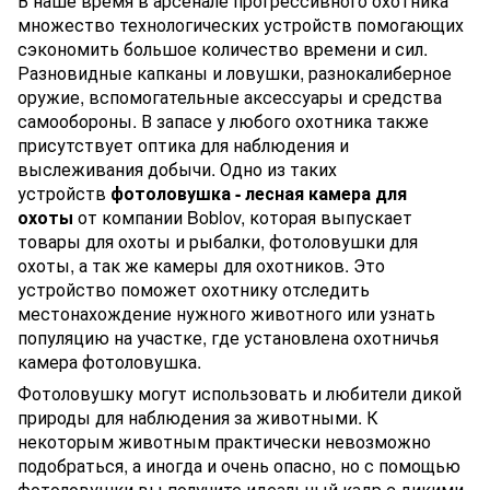
В наше время в арсенале прогрессивного охотника
множество технологических устройств помогающих
сэкономить большое количество времени и сил.
Разновидные капканы и ловушки, разнокалиберное
оружие, вспомогательные аксессуары и средства
самообороны. В запасе у любого охотника также
присутствует оптика для наблюдения и
выслеживания добычи. Одно из таких
устройств
фотоловушка - лесная камера для
охоты
от компании Boblov, которая выпускает
товары для охоты и рыбалки, фотоловушки для
охоты, а так же камеры для охотников. Это
устройство поможет охотнику отследить
местонахождение нужного животного или узнать
популяцию на участке, где установлена охотничья
камера фотоловушка.
Фотоловушку могут использовать и любители дикой
природы для наблюдения за животными. К
некоторым животным практически невозможно
подобраться, а иногда и очень опасно, но с помощью
фотоловушки вы получите идеальный кадр с дикими