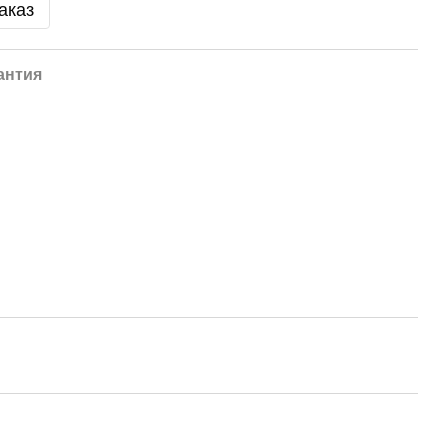
аказ
антия