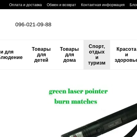
Перейти к основному контенту
Оплата и доставка
Обмен и возврат
Контактная информация
Бло
096-021-09-88
Спорт,
Товары
Товары
Красота
и для
отдых
для
для
и
блюдение
и
детей
дома
здоровь
туризм