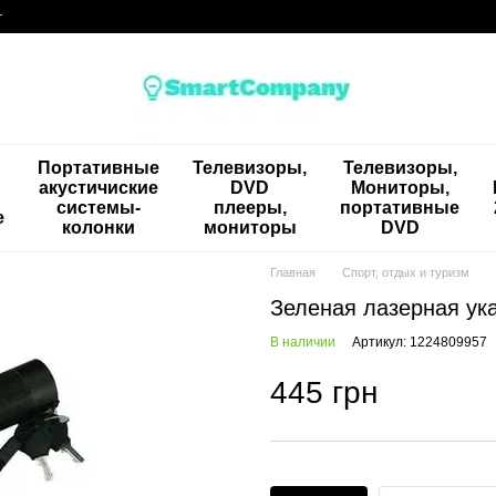
г
Портативные
Телевизоры,
Телевизоры,
акустичиские
DVD
Мониторы,
системы-
плееры,
портативные
е
колонки
мониторы
DVD
Главная
Спорт, отдых и туризм
Зеленая лазерная ук
В наличии
Артикул: 1224809957
445 грн