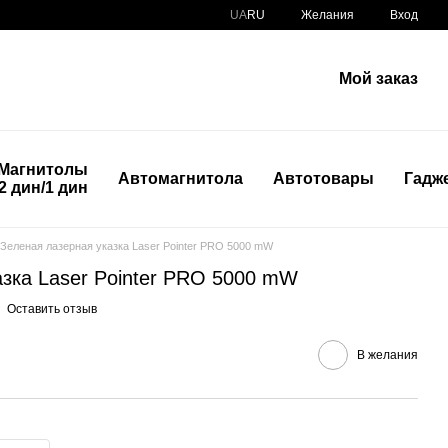
UA
RU
Желания
Вход
Мой заказ
Магнитолы
Автомагнитола
Автотовары
Гадж
2 дин/1 дин
Зеленая лазерная указка Laser Pointer PRO 5000 mW
азка Laser Pointer PRO 5000 mW
Оставить отзыв
В желания