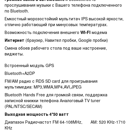
прослушивания музыки с Вашего телефона подключенного
по Вluetooth.
Емкостный морозостойкий мультитач IPS высокой яркости,
отлично работающий при минусовых температурах.
Возможность подключения внешнего
WI-FI
модема
Интернет
(браузер, Навител пробки, Google пробки)
Смена обоев рабочего стола под ваше настроение,
виджеты.
Встроенный модуль GPS
Вluetooth+A2DP
FM/AM радио с RDS SD card для проигрывания
мультимедиа: MP3,WMA,MP4,AVI,JPEG
Bluetooth Hands Free для громкой связи, поддержка
записной книжки телефона Аналоговый TV tuner
(PAL/NTSC/SECAM)
Выходная мощность 4*50 ватт
Диапазон Радиочастот FM 64-108MHz, AM: 520 KHz-1710
KHz