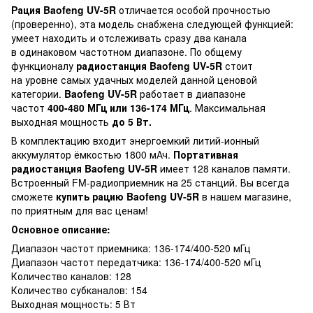
Рация Baofeng UV-5R
отличается особой прочностью
(проверенно), эта модель снабжена следующей функцией:
умеет находить и отслеживать сразу два канала
в одинаковом частотном диапазоне. По общему
функционалу
радиостанция Baofeng UV-5R
стоит
на уровне самых удачных моделей данной ценовой
категории.
Baofeng UV-5R
работает в диапазоне
частот
400-480 МГц или 136-174 МГц
. Максимальная
выходная мощность
до 5 Вт.
В комплектацию входит энергоемкий литий-ионный
аккумулятор ёмкостью 1800 мАч.
Портативная
радиостанция
Baofeng UV-5R
имеет 128 каналов памяти.
Встроенный FM-радиоприемник на 25 станций. Вы всегда
сможете
купить рацию
Baofeng UV-5R
в нашем магазине,
по приятным для вас ценам!
Основное описание:
Диапазон частот приемника: 136-174/400-520 мГц
Диапазон частот передатчика: 136-174/400-520 мГц
Количество каналов: 128
Количество субканалов: 154
Выходная мощность: 5 Вт