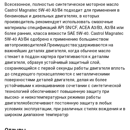
Всесезонное, полностью синтетическое моторное масло
Castrol Magnatec 5W-40 A3/B4 подходит для применения в
бензиновых и дизельных двигателях, в которых
производитель рекомендует использовать смазочные
материалы спецификаций API SN/CF, ACEA A3/B3, A3/B4 или
более ранних, класса вязкости SAE 5W-40. Castrol Magnatec
5W-40 A3/B4 одобрено к применению большинством
автопроизводителей.Преимущества:удерживаются на
важнейших деталях двигателя, когда обычное масло
стекает в поддон картера притягиваются к деталям
двигателя, образуя устойчивый защитный слой,
сохраняющийся с первой секунды работы двигателя вплоть
до следующего пускасцепляются с металлическими
поверхностями деталей двигателя, делая их более
устойчивыми к изнашиваниюв сочетании с синтетической
технологией обеспечивают повышенную защиту при
высоко- и низкотемпературных режимах работы
двигателяобеспечивают постоянную защиту в любых
условиях эксплуатации, при различных стилях вождения и в
широком диапазоне температур
Отзывы