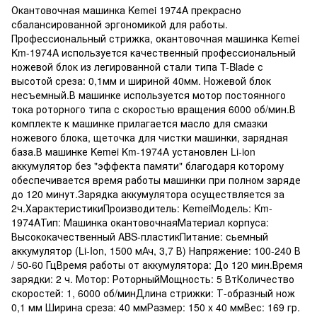
Окантовочная машинка Kemei 1974A прекрасно
сбалансированной эргономикой для работы.
Профессиональный стрижка, окантовочная машинка Kemei
Km-1974A используется качественный профессиональный
ножевой блок из легированной стали типа T-Blade с
высотой среза: 0,1мм и шириной 40мм. Ножевой блок
несъемный.В машинке используется мотор постоянного
тока роторного типа с скоростью вращения 6000 об/мин.В
комплекте к машинке прилагается масло для смазки
ножевого блока, щеточка для чистки машинки, зарядная
база.В машинке Kemei Km-1974A установлен Li-ion​
аккумулятор без "эффекта памяти" благодаря которому
обеспечивается время работы машинки при полном заряде
до 120 минут.Зарядка аккумулятора осуществляется за
2ч.ХарактеристикиПроизводитель: KemeiМодель: Km-
1974AТип: Машинка окантовочнаяМатериал корпуса:
Высококачественный ABS-пластикПитание: сьемный
аккумулятор (Li-Ion, 1500 мАч, 3,7 В) Напряжение: 100-240 В
/ 50-60 ГцВремя работы от аккумулятора: До 120 мин.Время
зарядки: 2 ч. Мотор: РоторныйМощность: 5 ВтКоличество
скоростей: 1, 6000 об/минДлина стрижки: Т-образный нож
0,1 мм Ширина среза: 40 ммРазмер: 150 x 40 ммВес: 169 гр.