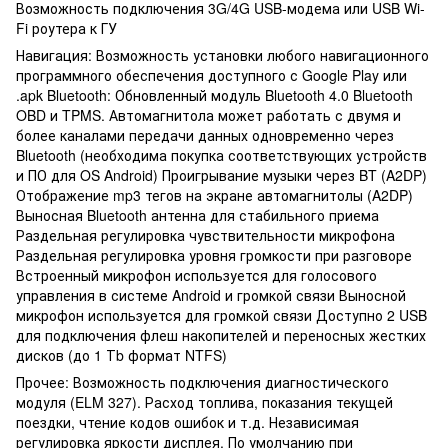
Возможность подключения 3G/4G USB-модема или USB Wi-
Fi роутера к ГУ
Навигация: Возможность установки любого навигационного
программного обеспечения доступного с Google Play или
.apk Bluetooth: Обновленный модуль Bluetooth 4.0 Bluetooth
OBD и TPMS. Автомагнитола может работать с двумя и
более каналами передачи данных одновременно через
Bluetooth (необходима покупка соответствующих устройств
и ПО для OS Android) Проигрывание музыки через BT (A2DP)
Отображение mp3 тегов на экране автомагнитолы (A2DP)
Выносная Bluetooth антенна для стабильного приема
Раздельная регулировка чувствительности микрофона
Раздельная регулировка уровня громкости при разговоре
Встроенный микрофон используется для голосового
управления в системе Android и громкой связи Выносной
микрофон используется для громкой связи Доступно 2 USB
для подключения флеш накопителей и переносных жестких
дисков (до 1 Тb формат NTFS)
Прочее: Возможность подключения диагностического
модуля (ELM 327). Расход топлива, показания текущей
поездки, чтение кодов ошибок и т.д. Независимая
регулировка яркости дисплея. По умолчанию при