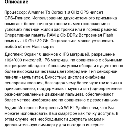
Описание
Процессор: Allwinner T3 Сortex 1.8 GHz GPS чипсет
GPS+Глонасс. Использование двухсистемного приемника
помогает более точно установить местоположение в
условиях плотной жилой застройки или в горных районах
Оперативная память RAM 2 Gb DDR2 Встроенная Flash
память - 16 Gb / 32 Gb. Опционально можно установить
любой объем Flash карты
Дисплей: Экран 10 дюймов с IPS матрицей, разрешение
1024*600 пикселей. IPS матрицы, по сравнению с обычными
матрицами обладают большим углом обзора и существенно
более высоким качеством цветопередачи Тип сенсорной
панели - мультитач. Емкостные дисплеи снабжены
сенсорами касания, благодаря чему более чувствительны к
прикосновению, поддерживают мультитач (одновременные
разнонаправленные движения пальцев), обеспечивают
более чёткое изображение по сравнению с резистивными
Аудио: Интернет: Встроенный Wi-Fi. Удобен тем, что Вы
можете использовать Ваш смартфон как точку доступа. В
этом случае нет необходимости докупать модем и
дополнительную сим-карту для выхода в интернет