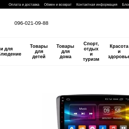
Перейти к основному контенту
Оплата и доставка
Обмен и возврат
Контактная информация
Бло
096-021-09-88
Спорт,
Товары
Товары
Красота
и для
отдых
для
для
и
блюдение
и
детей
дома
здоровь
туризм