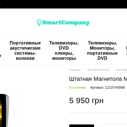
г
Портативные
Телевизоры,
Телевизоры,
акустичиские
DVD
Мониторы,
системы-
плееры,
портативные
е
колонки
мониторы
DVD
Главная
Автомагнитола
Автома
Штатная Магнитола M
В наличии
Артикул: 1223744998
5 950 грн