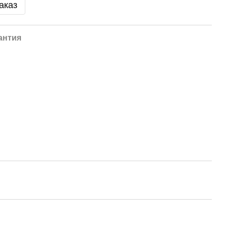
аказ
антия