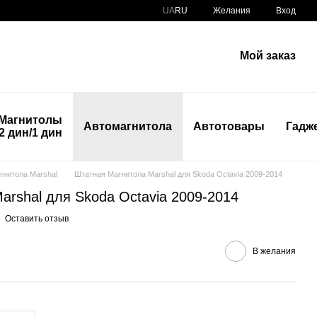
UA
RU
Желания
Вход
Мой заказ
Магнитолы
Автомагнитола
Автотовары
Гадж
2 дин/1 дин
гнитола Marshal
Штатная Магнитола Marshal для Skoda Octavia 2009-2014
arshal для Skoda Octavia 2009-2014
Оставить отзыв
В желания