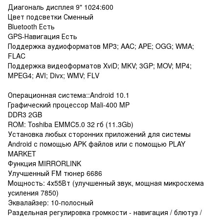
Диагональ дисплея 9" 1024:600
Цвет подсветки Сменный
Bluetooth Есть
GPS-Навигация Есть
Поддержка аудиоформатов MP3; AAC; APE; OGG; WMA;
FLAC
Поддержка видеоформатов XviD; MKV; 3GP; MOV; MP4;
MPEG4; AVI; Divx; WMV; FLV
Операционная система::Android 10.1
Графический процессор Mali-400 MP
DDR3 2GB
ROM: Toshiba EMMC5.0 32 гб (11.3Gb)
Установка любых сторонних приложений для системы
Android с помощью APK файлов или с помощью PLAY
MARKET
Функция MIRRORLINK
Улучшенный FM тюнер 6686
Мощность: 4х55Вт (улучшенный звук, мощная микросхема
усиления 7850)
Эквалайзер: 10-полосный
Раздельная регулировка громкости - навигация / блютуз /