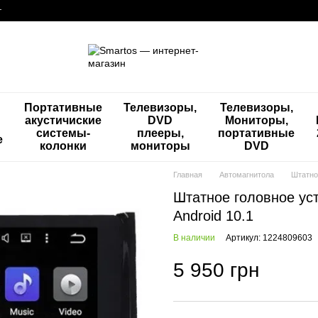
г
Портативные
Телевизоры,
Телевизоры,
акустичиские
DVD
Мониторы,
системы-
плееры,
портативные
е
колонки
мониторы
DVD
Главная
Автомагнитола
Штатно
Штатное головное ус
Android 10.1
В наличии
Артикул: 1224809603
5 950 грн