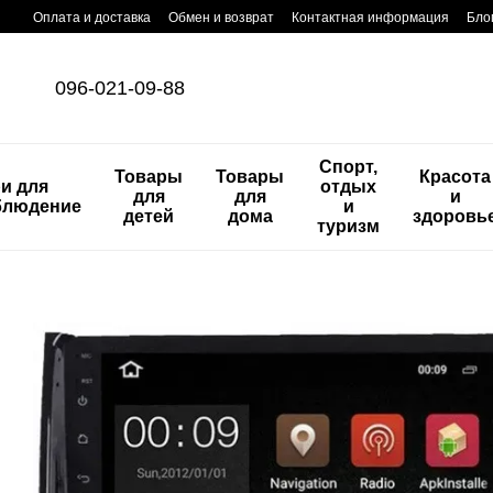
Перейти к основному контенту
Оплата и доставка
Обмен и возврат
Контактная информация
Бло
096-021-09-88
Спорт,
Товары
Товары
Красота
и для
отдых
для
для
и
блюдение
и
детей
дома
здоровь
туризм