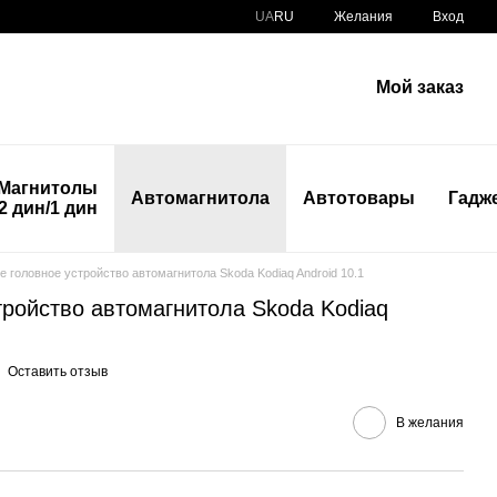
UA
RU
Желания
Вход
Мой заказ
Магнитолы
Автомагнитола
Автотовары
Гадж
2 дин/1 дин
е головное устройство автомагнитола Skoda Kodiaq Android 10.1
тройство автомагнитола Skoda Kodiaq
Оставить отзыв
В желания